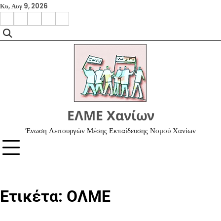
Skip
Κυ, Αυγ 9, 2026
to
facebook
instagram
google
x
youtube
content
ΕΛΜΕ Χανίων
Ένωση Λειτουργών Μέσης Εκπαίδευσης Νομού Χανίων
Ετικέτα:
ΟΛΜΕ