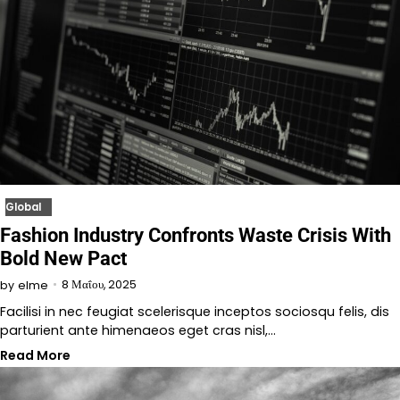
Global
Fashion Industry Confronts Waste Crisis With
Bold New Pact
8 Μαΐου, 2025
by
elme
Facilisi in nec feugiat scelerisque inceptos sociosqu felis, dis
parturient ante himenaeos eget cras nisl,…
Read More