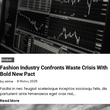
Global
Fashion Industry Confronts Waste Crisis With
Bold New Pact
8 Μαΐου, 2025
by
elme
Facilisi in nec feugiat scelerisque inceptos sociosqu felis, dis
parturient ante himenaeos eget cras nisl,…
Read More