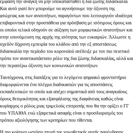
έμφαση την ανάγκη να μην υποκατασταθεί η δια ζώσης διδασκαλία.
Και αυτό γιατί δεν μπορούμε να αγνοήσουμε την όξυνση της
φτώχειας και των ανισοτήτων, παραγόντων που λειτουργούν ιδιαίτερα
επιβαρυντικά στην προσπάθεια για πρόσβαση με ισότιμους όρους και
οι οποίοι τελικά οδηγούν σε αύξηση των μορφωτικών ανισοτήτων και
στην υπονόμευση της αρχής της ισότητας των ευκαιριών. Άλλωστε η
σχεδόν δίχρονη εμπειρία του κλάδου από την εξ αποστάσεως
διδασκαλία την περίοδο του κορονοϊού ανέδειξε με τον πιο πειστικό
τρόπο τον αναντικατάστατο ρόλο της δια ζώσης διδασκαλίας, αλλά και
την περαιτέρω όξυνση των κοινωνικών ανισοτήτων.
Ταυτόχρονα, στις διατάξεις για το λεγόμενο ψηφιακό φροντιστήριο
διαμορφώνεται ένα πλέγμα διαδικασιών για τις αποσπάσεις
εκπαιδευτικών το οποίο και απέχει σημαντικά από τους αναγκαίους
όρους θεσμικότητας και εξασφάλισης της διαφάνειας καθώς είναι
κυρίαρχος ο ρόλος μιας τριμελούς επιτροπής που θα την ορίζει ο ΓΓ
του ΥΠΑΙΘΑ ενώ εξαιρετικά ασαφής είναι ο προσδιορισμός του
τρόπου αξιολόγησης των κριτηρίων που τίθενται.
Η πιο κρίσιμη ωστόσο πτυχή της νομοθετικής αυτής παρέμβασης