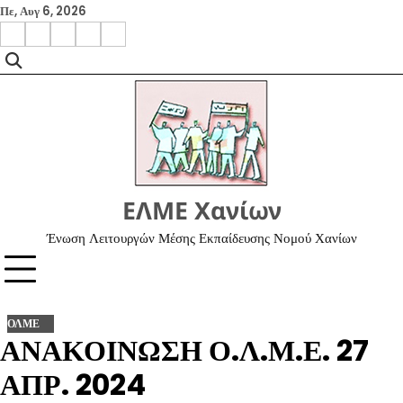
Skip
Πε, Αυγ 6, 2026
to
facebook
instagram
google
x
youtube
content
ΕΛΜΕ Χανίων
Ένωση Λειτουργών Μέσης Εκπαίδευσης Νομού Χανίων
ΟΛΜΕ
ΑΝΑΚΟΙΝΩΣΗ Ο.Λ.Μ.Ε. 27
ΑΠΡ. 2024