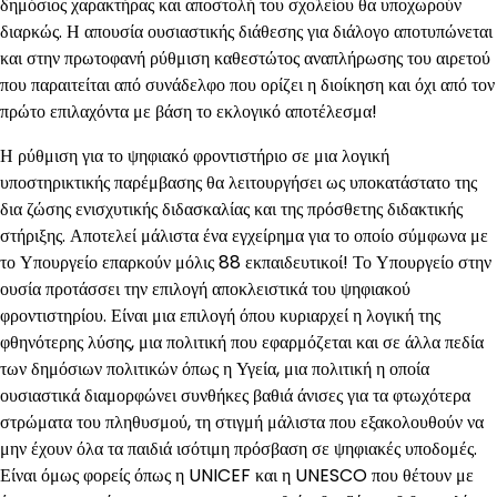
δημόσιος χαρακτήρας και αποστολή του σχολείου θα υποχωρούν
διαρκώς. Η απουσία ουσιαστικής διάθεσης για διάλογο αποτυπώνεται
και στην πρωτοφανή ρύθμιση καθεστώτος αναπλήρωσης του αιρετού
που παραιτείται από συνάδελφο που ορίζει η διοίκηση και όχι από τον
πρώτο επιλαχόντα με βάση το εκλογικό αποτέλεσμα!
Η ρύθμιση για το ψηφιακό φροντιστήριο σε μια λογική
υποστηρικτικής παρέμβασης θα λειτουργήσει ως υποκατάστατο της
δια ζώσης ενισχυτικής διδασκαλίας και της πρόσθετης διδακτικής
στήριξης. Αποτελεί μάλιστα ένα εγχείρημα για το οποίο σύμφωνα με
το Υπουργείο επαρκούν μόλις 88 εκπαιδευτικοί! Το Υπουργείο στην
ουσία προτάσσει την επιλογή αποκλειστικά του ψηφιακού
φροντιστηρίου. Είναι μια επιλογή όπου κυριαρχεί η λογική της
φθηνότερης λύσης, μια πολιτική που εφαρμόζεται και σε άλλα πεδία
των δημόσιων πολιτικών όπως η Υγεία, μια πολιτική η οποία
ουσιαστικά διαμορφώνει συνθήκες βαθιά άνισες για τα φτωχότερα
στρώματα του πληθυσμού, τη στιγμή μάλιστα που εξακολουθούν να
μην έχουν όλα τα παιδιά ισότιμη πρόσβαση σε ψηφιακές υποδομές.
Είναι όμως φορείς όπως η UNICEF και η UNESCO που θέτουν με