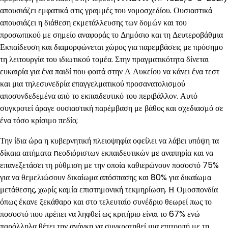
απουσιάζει εμφατικά στις γραμμές του νομοσχεδίου. Ουσιαστικά
απουσιάζει η διάθεση εκμετάλλευσης των δομών και του
προσωπικού με σημείο αναφοράς το Δημόσιο και τη Δευτεροβάθμια
Εκπαίδευση και διαμορφώνεται χώρος για παρεμβάσεις με πρόσημο
τη λειτουργία του ιδιωτικού τομέα. Στην πραγματικότητα δίνεται
ευκαιρία για ένα παιδί που φοιτά στην Α Λυκείου να κάνει ένα τεστ
και μια τηλεσυνεδρία επαγγελματικού προσανατολισμού
αποσυνδεδεμένα από το εκπαιδευτικό του περιβάλλον. Αυτό
συγκροτεί άραγε ουσιαστική παρέμβαση με βάθος και σχεδιασμό σε
ένα τόσο κρίσιμο πεδίο;
Την ίδια ώρα η κυβερνητική πλειοψηφία οφείλει να λάβει υπόψη τα
δίκαια αιτήματα nεοδιόριστων εκπαιδευτικών με αναπηρία και να
επανεξετάσει τη ρύθμιση με την οποία καθιερώνουν ποσοστό 75%
για να θεμελιώσουν δικαίωμα απόσπασης και 80% για δικαίωμα
μετάθεσης, χωρίς καμία επιστημονική τεκμηρίωση. Η Ομοσπονδία
όπως έκανε ξεκάθαρο και στο τελευταίο συνέδριο θεωρεί πως το
ποσοστό που πρέπει να ληφθεί ως κριτήριο είναι το 67% ενώ
παράλληλα θέτει την ανάγκη να συγκροτηθεί μια επιτροπή με τη