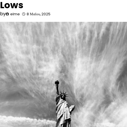
Lows
by
elme
8 Μαΐου, 2025