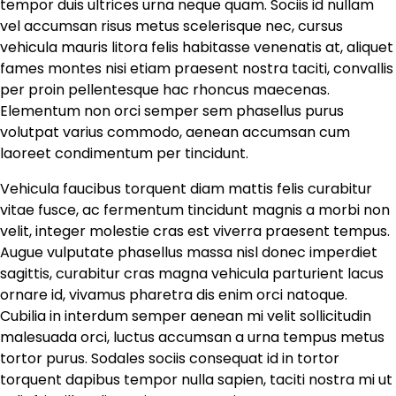
tempor duis ultrices urna neque quam. Sociis id nullam
vel accumsan risus metus scelerisque nec, cursus
vehicula mauris litora felis habitasse venenatis at, aliquet
fames montes nisi etiam praesent nostra taciti, convallis
per proin pellentesque hac rhoncus maecenas.
Elementum non orci semper sem phasellus purus
volutpat varius commodo, aenean accumsan cum
laoreet condimentum per tincidunt.
Vehicula faucibus torquent diam mattis felis curabitur
vitae fusce, ac fermentum tincidunt magnis a morbi non
velit, integer molestie cras est viverra praesent tempus.
Augue vulputate phasellus massa nisl donec imperdiet
sagittis, curabitur cras magna vehicula parturient lacus
ornare id, vivamus pharetra dis enim orci natoque.
Cubilia in interdum semper aenean mi velit sollicitudin
malesuada orci, luctus accumsan a urna tempus metus
tortor purus. Sodales sociis consequat id in tortor
torquent dapibus tempor nulla sapien, taciti nostra mi ut