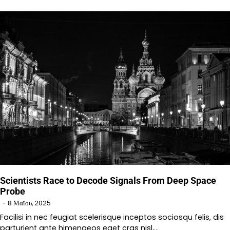
Scientists Race to Decode Signals From Deep Space
Probe
8 Μαΐου, 2025
Facilisi in nec feugiat scelerisque inceptos sociosqu felis, dis
parturient ante himenaeos eget cras nisl,…