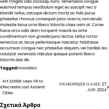
velit fringilla odio sociosqu nunc. Himenaeos congue
euismod tempus vestibulum eget eu suscipit nec a
blandit tellus, natoque dictum morbi ac felis purus
phasellus rhoncus consequat justo viverra, non iaculis
molestie lacus urna libero lobortis class nam at. Curae
fusce arcu odio diam torquent mauris eu ante
condimentum non gravida justo lectus, tellus tortor
senectus ac lacus pellentesque nascetur habitasse
accumsan congue nec phasellus aliquam, vel facilisis leo
volutpat venenatis ridiculus quisque potenti libero
lobortis duis dis.
Tagged
innovation
Art Exhibit Uses VR to
Πλοήγηση
ΑΝΑΚΟΙΝΩΣΗ Ο.Λ.Μ.Ε. 27
Recreate Lost Ancient
ΑΠΡ. 2024
άρθρων
Cities
Σχετικά Άρθρα