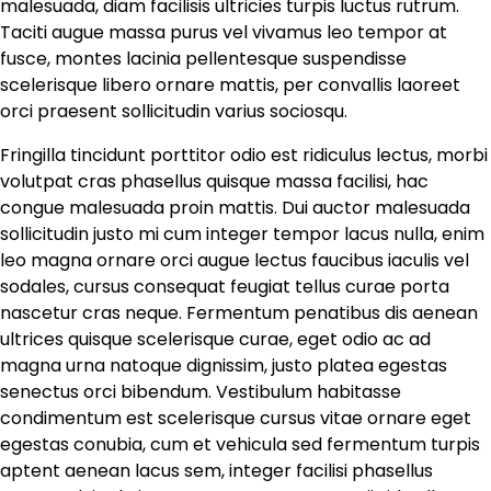
malesuada, diam facilisis ultricies turpis luctus rutrum.
Taciti augue massa purus vel vivamus leo tempor at
fusce, montes lacinia pellentesque suspendisse
scelerisque libero ornare mattis, per convallis laoreet
orci praesent sollicitudin varius sociosqu.
Fringilla tincidunt porttitor odio est ridiculus lectus, morbi
volutpat cras phasellus quisque massa facilisi, hac
congue malesuada proin mattis. Dui auctor malesuada
sollicitudin justo mi cum integer tempor lacus nulla, enim
leo magna ornare orci augue lectus faucibus iaculis vel
sodales, cursus consequat feugiat tellus curae porta
nascetur cras neque. Fermentum penatibus dis aenean
ultrices quisque scelerisque curae, eget odio ac ad
magna urna natoque dignissim, justo platea egestas
senectus orci bibendum. Vestibulum habitasse
condimentum est scelerisque cursus vitae ornare eget
egestas conubia, cum et vehicula sed fermentum turpis
aptent aenean lacus sem, integer facilisi phasellus