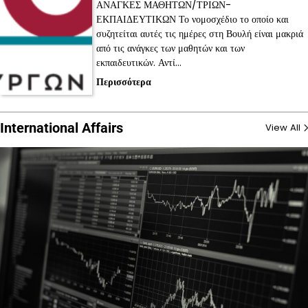
ΑΝΑΓΚΕΣ ΜΑΘΗΤΩΝ/ΤΡΙΩΝ-
ΕΚΠΑΙΔΕΥΤΙΚΩΝ Το νομοσχέδιο το οποίο και
συζητείται αυτές τις ημέρες στη Βουλή είναι μακριά
από τις ανάγκες των μαθητών και των
εκπαιδευτικών. Αντί…
Περισσότερα
International Affairs
View All