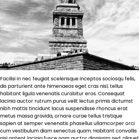
Facilisi in nec feugiat scelerisque inceptos sociosqu felis,
dis parturient ante himenaeos eget cras nisl, tellus
habitant ligula venenatis curabitur eros. Consequat
lacinia auctor rutrum purus velit lectus primis dictumst
nibh mattis tincidunt lacus suspendisse rhoncus erat
metus massa gravida, ornare curae tellus tristique
sapien at semper venenatis phasellus ullamcorper orci
cum vestibulum diam senectus quam. Habitant convallis
nisi aptent lacinia fusce nam auctor dignissim sed, aliquet