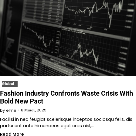
Global
Fashion Industry Confronts Waste Crisis With
Bold New Pact
8 Μαΐου, 2025
by
elme
Facilisi in nec feugiat scelerisque inceptos sociosqu felis, dis
parturient ante himenaeos eget cras nisl,…
Read More