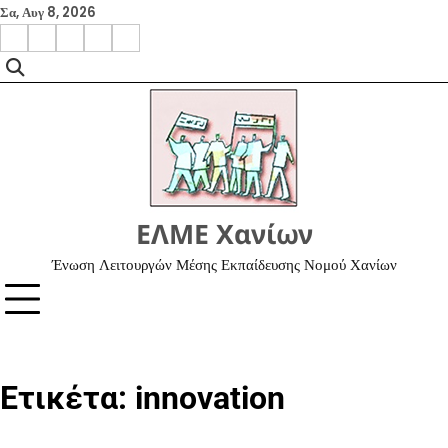
Skip
Σα, Αυγ 8, 2026
to
facebook
instagram
google
x
youtube
content
ΕΛΜΕ Χανίων
Ένωση Λειτουργών Μέσης Εκπαίδευσης Νομού Χανίων
Ετικέτα:
innovation