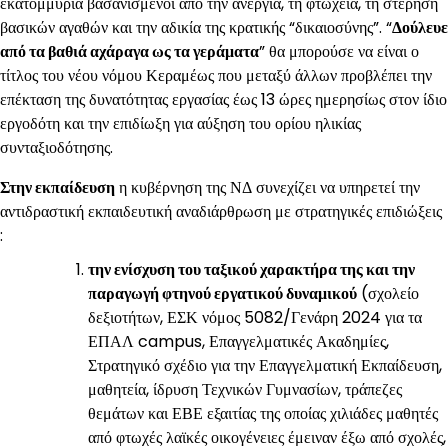
εκατομμύρια βασανισμένοι από την ανεργία, τη φτώχεια, τη στέρηση
βασικών αγαθών και την αδικία της κρατικής “δικαιοσύνης”. “
Δούλευε
από τα βαθιά αχάραγα ως τα γεράματα
” θα μπορούσε να είναι ο
τίτλος του νέου νόμου Κεραμέως που μεταξύ άλλων προβλέπει την
επέκταση της δυνατότητας εργασίας έως 13 ώρες ημερησίως στον ίδιο
εργοδότη και την επιδίωξη για αύξηση του ορίου ηλικίας
συνταξιοδότησης.
Στην εκπαίδευση
η κυβέρνηση της ΝΔ συνεχίζει να υπηρετεί την
αντιδραστική εκπαιδευτική αναδιάρθρωση με στρατηγικές επιδιώξεις
:
την ενίσχυση του ταξικού χαρακτήρα της και την
παραγωγή φτηνού εργατικού δυναμικού
(σχολείο
δεξιοτήτων, ΕΣΚ νόμος 5082/Γενάρη 2024 για τα
ΕΠΑΛ campus, Επαγγελματικές Ακαδημίες,
Στρατηγικό σχέδιο για την Επαγγελματική Εκπαίδευση,
μαθητεία, ίδρυση Τεχνικών Γυμνασίων, τράπεζες
θεμάτων και ΕΒΕ εξαιτίας της οποίας χιλιάδες μαθητές
από φτωχές λαϊκές οικογένειες έμειναν έξω από σχολές,