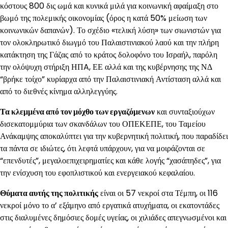
κόστους 800 δις ωμά και κυνικά μιλά για κοινωνική αφαίμαξη στο
βωμό της πολεμικής οικονομίας (όρος η κατά 50% μείωση των
κοινωνικών δαπανών). Το σχέδιο «τελική λύση» των σιωνιστών για
τον ολοκληρωτικό διωγμό του Παλαιστινιακού λαού και την πλήρη
κατάκτηση της Γάζας από το κράτος δολοφόνο του Ισραήλ, παρόλη
την ολόψυχη στήριξη ΗΠA, ΕΕ αλλά και της κυβέρνησης της ΝΔ
“βρήκε τοίχο” κυρίαρχα από την Παλαιστινιακή Αντίσταση αλλά και
από το διεθνές κίνημα αλληλεγγύης.
Τα κλεμμένα από τον μόχθο των εργαζόμενων
και συνταξιούχων
δισεκατομμύρια των σκανδάλων του ΟΠΕΚΕΠΕ, του Ταμείου
Ανάκαμψης αποκαλύπτει για την κυβερνητική πολιτική, που παραδίδει
τα πάντα σε ιδιώτες, ότι λεφτά υπάρχουν, για να μοιράζονται σε
“επενδυτές”, μεγαλοεπιχειρηματίες και κάθε λογής “χασάπηδες”, για
την ενίσχυση του εφοπλιστικού και ενεργειακού κεφαλαίου.
Θύματα αυτής της πολιτικής
είναι οι 57 νεκροί στα Τέμπη, οι 116
νεκροί μόνο το α’ εξάμηνο από εργατικά ατυχήματα, οι εκατοντάδες
στις διαλυμένες δημόσιες δομές υγείας, οι χιλιάδες απεγνωσμένοι και