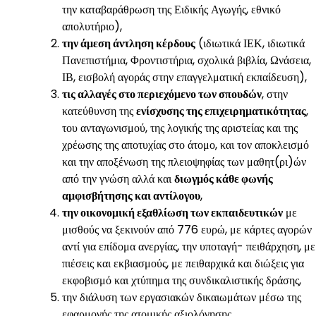
την καταβαράθρωση της Ειδικής Αγωγής, εθνικό
απολυτήριο),
την άμεση άντληση κέρδους
(ιδιωτικά ΙΕΚ, ιδιωτικά
Πανεπιστήμια, Φροντιστήρια, σχολικά βιβλία, Ωνάσεια,
ΙΒ, εισβολή αγοράς στην επαγγελματική εκπαίδευση),
τις αλλαγές στο περιεχόμενο των σπουδών
, στην
κατεύθυνση της
ενίσχυσης της επιχειρηματικότητας
,
του ανταγωνισμού, της λογικής της αριστείας και της
χρέωσης της αποτυχίας στο άτομο, και τον αποκλεισμό
και την αποξένωση της πλειοψηφίας των μαθητ(ρι)ών
από την γνώση αλλά και
διωγμός κάθε φωνής
αμφισβήτησης και αντίλογου
,
την οικονομική εξαθλίωση των εκπαιδευτικών
με
μισθούς να ξεκινούν από 776 ευρώ, με κάρτες αγορών
αντί για επίδομα ανεργίας, την υποταγή- πειθάρχηση, με
πιέσεις και εκβιασμούς, με πειθαρχικά και διώξεις για
εκφοβισμό και χτύπημα της συνδικαλιστικής δράσης,
την διάλυση των εργασιακών δικαιωμάτων μέσω της
εφαρμογής της ατομικής αξιολόγησης.