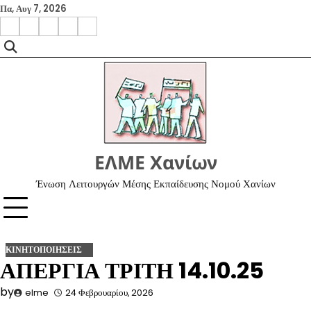
Skip
Πα, Αυγ 7, 2026
to
facebook
instagram
google
x
youtube
content
ΕΛΜΕ Χανίων
Ένωση Λειτουργών Μέσης Εκπαίδευσης Νομού Χανίων
ΚΙΝΗΤΟΠΟΙΗΣΕΙΣ
ΑΠΕΡΓΙΑ ΤΡΙΤΗ 14.10.25
by
elme
24 Φεβρουαρίου, 2026