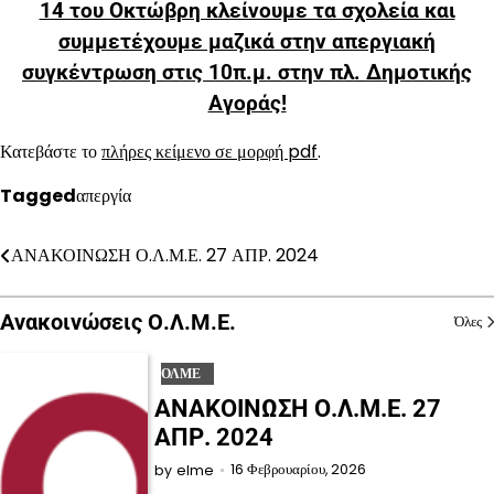
14 του Οκτώβρη κλείνουμε τα σχολεία και
συμμετέχουμε μαζικά στην απεργιακή
συγκέντρωση στις 10π.μ. στην πλ. Δημοτικής
Αγοράς!
Κατεβάστε το
πλήρες κείμενο σε μορφή pdf
.
Tagged
απεργία
ΑΝΑΚΟΙΝΩΣΗ Ο.Λ.Μ.Ε. 27 ΑΠΡ. 2024
Πλοήγηση
άρθρων
Ανακοινώσεις Ο.Λ.Μ.Ε.
Όλες
ΟΛΜΕ
ΑΝΑΚΟΙΝΩΣΗ Ο.Λ.Μ.Ε. 27
ΑΠΡ. 2024
16 Φεβρουαρίου, 2026
by
elme