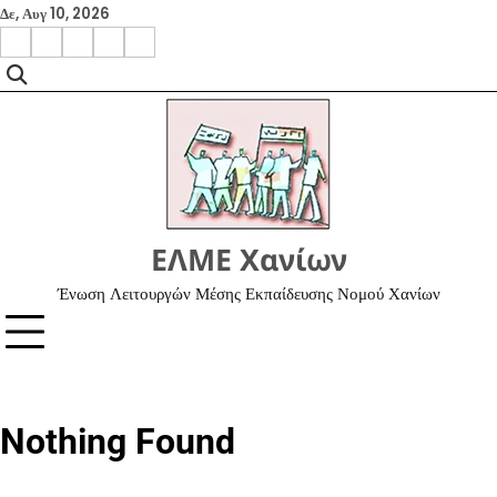
Skip
Δε, Αυγ 10, 2026
to
facebook
instagram
google
x
youtube
content
ΕΛΜΕ Χανίων
Ένωση Λειτουργών Μέσης Εκπαίδευσης Νομού Χανίων
Nothing Found