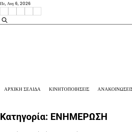
Skip
Πε, Αυγ 6, 2026
to
facebook
instagram
google
x
youtube
content
ΑΡΧΙΚΉ ΣΕΛΊΔΑ
ΚΙΝΗΤΟΠΟΙΗΣΕΙΣ
ΑΝΑΚΟΙΝΩΣΕΙ
Κατηγορία:
ΕΝΗΜΕΡΩΣΗ