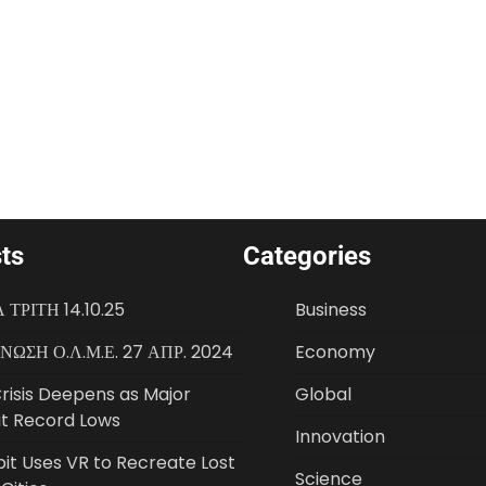
ts
Categories
 ΤΡΙΤΗ 14.10.25
Business
ΩΣΗ Ο.Λ.Μ.Ε. 27 ΑΠΡ. 2024
Economy
risis Deepens as Major
Global
it Record Lows
Innovation
bit Uses VR to Recreate Lost
Science