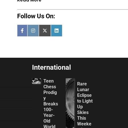
Follow Us On:
International
Teen
Rare
Chess
Lunar
Prodig
Eclipse
y
to Light
Breaks
Up
100-
Skies
Year-
This
Old
Weeke
World