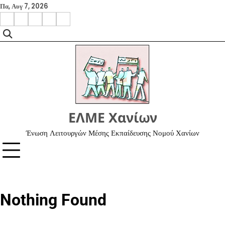
Skip
Πα, Αυγ 7, 2026
to
facebook
instagram
google
x
youtube
content
ΕΛΜΕ Χανίων
Ένωση Λειτουργών Μέσης Εκπαίδευσης Νομού Χανίων
Nothing Found