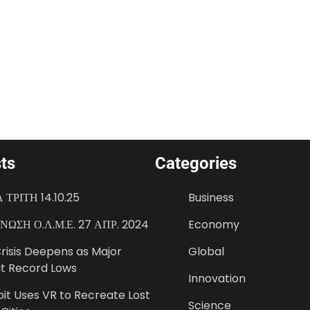
ts
Categories
 ΤΡΙΤΗ 14.10.25
Business
ΩΣΗ Ο.Λ.Μ.Ε. 27 ΑΠΡ. 2024
Economy
risis Deepens as Major
Global
it Record Lows
Innovation
bit Uses VR to Recreate Lost
Science