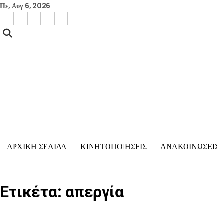
Skip
Πε, Αυγ 6, 2026
to
facebook
instagram
google
x
youtube
content
ΑΡΧΙΚΉ ΣΕΛΊΔΑ
ΚΙΝΗΤΟΠΟΙΗΣΕΙΣ
ΑΝΑΚΟΙΝΩΣΕΙ
Ετικέτα:
απεργία