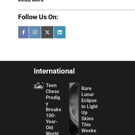
Follow Us On:
International
Teen
Rare
Chess
Lunar
Prodig
Eclipse
y
to Light
Breaks
Up
100-
Skies
Year-
This
Old
Weeke
World