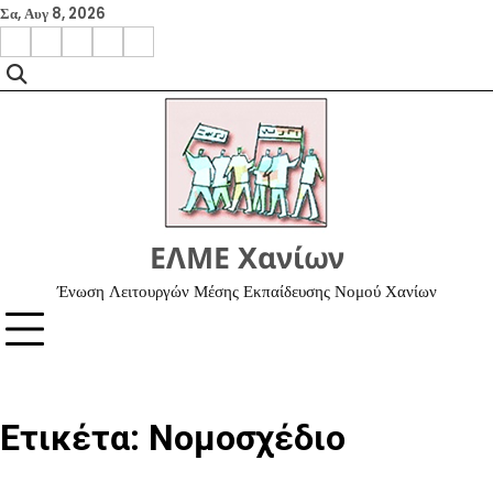
Skip
Σα, Αυγ 8, 2026
to
facebook
instagram
google
x
youtube
content
ΕΛΜΕ Χανίων
Ένωση Λειτουργών Μέσης Εκπαίδευσης Νομού Χανίων
Ετικέτα:
Νομοσχέδιο