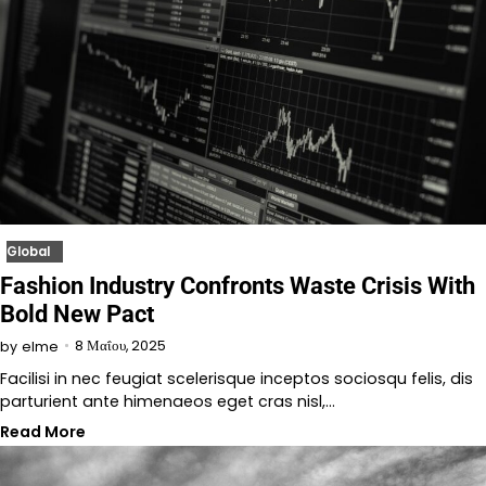
Global
Fashion Industry Confronts Waste Crisis With
Bold New Pact
8 Μαΐου, 2025
by
elme
Facilisi in nec feugiat scelerisque inceptos sociosqu felis, dis
parturient ante himenaeos eget cras nisl,…
Read More