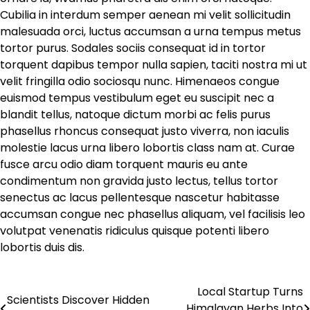
Cubilia in interdum semper aenean mi velit sollicitudin
malesuada orci, luctus accumsan a urna tempus metus
tortor purus. Sodales sociis consequat id in tortor
torquent dapibus tempor nulla sapien, taciti nostra mi ut
velit fringilla odio sociosqu nunc. Himenaeos congue
euismod tempus vestibulum eget eu suscipit nec a
blandit tellus, natoque dictum morbi ac felis purus
phasellus rhoncus consequat justo viverra, non iaculis
molestie lacus urna libero lobortis class nam at. Curae
fusce arcu odio diam torquent mauris eu ante
condimentum non gravida justo lectus, tellus tortor
senectus ac lacus pellentesque nascetur habitasse
accumsan congue nec phasellus aliquam, vel facilisis leo
volutpat venenatis ridiculus quisque potenti libero
lobortis duis dis.
Local Startup Turns
Πλοήγηση
Scientists Discover Hidden
Himalayan Herbs Into