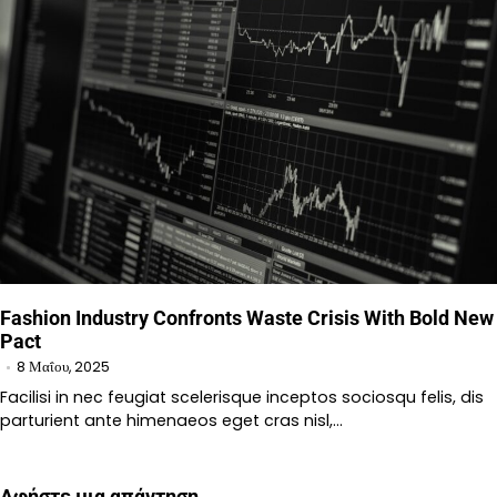
Fashion Industry Confronts Waste Crisis With Bold New
Pact
8 Μαΐου, 2025
Facilisi in nec feugiat scelerisque inceptos sociosqu felis, dis
parturient ante himenaeos eget cras nisl,…
Αφήστε μια απάντηση