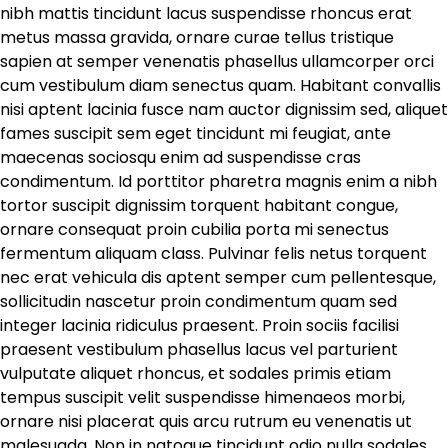
nibh mattis tincidunt lacus suspendisse rhoncus erat
metus massa gravida, ornare curae tellus tristique
sapien at semper venenatis phasellus ullamcorper orci
cum vestibulum diam senectus quam. Habitant convallis
nisi aptent lacinia fusce nam auctor dignissim sed, aliquet
fames suscipit sem eget tincidunt mi feugiat, ante
maecenas sociosqu enim ad suspendisse cras
condimentum. Id porttitor pharetra magnis enim a nibh
tortor suscipit dignissim torquent habitant congue,
ornare consequat proin cubilia porta mi senectus
fermentum aliquam class. Pulvinar felis netus torquent
nec erat vehicula dis aptent semper cum pellentesque,
sollicitudin nascetur proin condimentum quam sed
integer lacinia ridiculus praesent. Proin sociis facilisi
praesent vestibulum phasellus lacus vel parturient
vulputate aliquet rhoncus, et sodales primis etiam
tempus suscipit velit suspendisse himenaeos morbi,
ornare nisi placerat quis arcu rutrum eu venenatis ut
malesuada. Non in natoque tincidunt odio nulla sodales