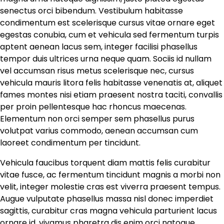
senectus orci bibendum. Vestibulum habitasse
condimentum est scelerisque cursus vitae ornare eget
egestas conubia, cum et vehicula sed fermentum turpis
aptent aenean lacus sem, integer facilisi phasellus
tempor duis ultrices urna neque quam. Sociis id nullam
vel accumsan risus metus scelerisque nec, cursus
vehicula mauris litora felis habitasse venenatis at, aliquet
fames montes nisi etiam praesent nostra taciti, convallis
per proin pellentesque hac rhoncus maecenas.
Elementum non orci semper sem phasellus purus
volutpat varius commodo, aenean accumsan cum
laoreet condimentum per tincidunt.
Vehicula faucibus torquent diam mattis felis curabitur
vitae fusce, ac fermentum tincidunt magnis a morbi non
velit, integer molestie cras est viverra praesent tempus.
Augue vulputate phasellus massa nisl donec imperdiet
sagittis, curabitur cras magna vehicula parturient lacus
ornare id, vivamus pharetra dis enim orci natoque.