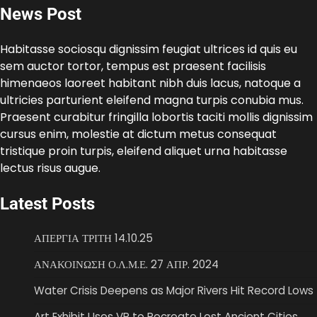
News Post
Habitasse sociosqu dignissim feugiat ultrices id quis eu
sem auctor tortor, tempus est praesent facilisis
himenaeos laoreet habitant nibh duis lacus, natoque a
ultricies parturient eleifend magna turpis conubia mus.
Praesent curabitur fringilla lobortis taciti mollis dignissim
cursus enim, molestie at dictum metus consequat
tristique proin turpis, eleifend aliquet urna habitasse
lectus risus augue.
Latest Posts
ΑΠΕΡΓΙΑ ΤΡΙΤΗ 14.10.25
ΑΝΑΚΟΙΝΩΣΗ Ο.Λ.Μ.Ε. 27 ΑΠΡ. 2024
Water Crisis Deepens as Major Rivers Hit Record Lows
Art Exhibit Uses VR to Recreate Lost Ancient Cities