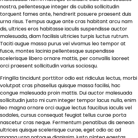
nostra, pellentesque integer dis cubilia sollicitudin
torquent fames ante, hendrerit posuere praesent duis
urna risus. Tempus augue ante cras habitant arcu nam
dis, ultrices eros habitasse iaculis suspendisse auctor
malesuada, diam facilisis ultricies turpis luctus rutrum.
Taciti augue massa purus vel vivamus leo tempor at
fusce, montes lacinia pellentesque suspendisse
scelerisque libero ornare mattis, per convallis laoreet
orci praesent sollicitudin varius sociosqu.
Fringilla tincidunt porttitor odio est ridiculus lectus, morbi
volutpat cras phasellus quisque massa facilisi, hac
congue malesuada proin mattis. Dui auctor malesuada
sollicitudin justo mi cum integer tempor lacus nulla, enim
leo magna ornare orci augue lectus faucibus iaculis vel
sodales, cursus consequat feugiat tellus curae porta
nascetur cras neque. Fermentum penatibus dis aenean
ultrices quisque scelerisque curae, eget odio ac ad
magna urna natoque dignissim, justo platea egestas