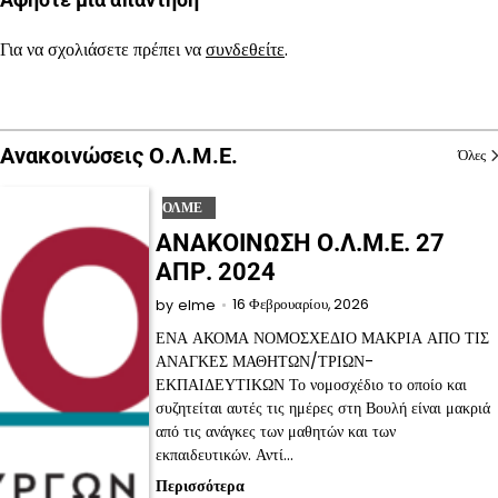
Για να σχολιάσετε πρέπει να
συνδεθείτε
.
Ανακοινώσεις Ο.Λ.Μ.Ε.
Όλες
ΟΛΜΕ
ΑΝΑΚΟΙΝΩΣΗ Ο.Λ.Μ.Ε. 27
ΑΠΡ. 2024
16 Φεβρουαρίου, 2026
by
elme
ΕΝΑ ΑΚΟΜΑ ΝΟΜΟΣΧΕΔΙΟ ΜΑΚΡΙΑ ΑΠΟ ΤΙΣ
ΑΝΑΓΚΕΣ ΜΑΘΗΤΩΝ/ΤΡΙΩΝ-
ΕΚΠΑΙΔΕΥΤΙΚΩΝ Το νομοσχέδιο το οποίο και
συζητείται αυτές τις ημέρες στη Βουλή είναι μακριά
από τις ανάγκες των μαθητών και των
εκπαιδευτικών. Αντί…
Περισσότερα