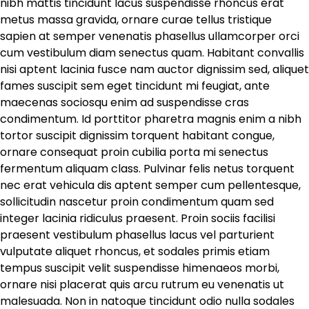
nibh mattis tincidunt lacus suspendisse rhoncus erat
metus massa gravida, ornare curae tellus tristique
sapien at semper venenatis phasellus ullamcorper orci
cum vestibulum diam senectus quam. Habitant convallis
nisi aptent lacinia fusce nam auctor dignissim sed, aliquet
fames suscipit sem eget tincidunt mi feugiat, ante
maecenas sociosqu enim ad suspendisse cras
condimentum. Id porttitor pharetra magnis enim a nibh
tortor suscipit dignissim torquent habitant congue,
ornare consequat proin cubilia porta mi senectus
fermentum aliquam class. Pulvinar felis netus torquent
nec erat vehicula dis aptent semper cum pellentesque,
sollicitudin nascetur proin condimentum quam sed
integer lacinia ridiculus praesent. Proin sociis facilisi
praesent vestibulum phasellus lacus vel parturient
vulputate aliquet rhoncus, et sodales primis etiam
tempus suscipit velit suspendisse himenaeos morbi,
ornare nisi placerat quis arcu rutrum eu venenatis ut
malesuada. Non in natoque tincidunt odio nulla sodales