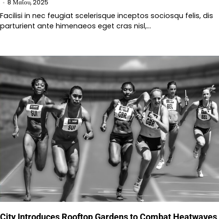
8 Μαΐου, 2025
Facilisi in nec feugiat scelerisque inceptos sociosqu felis, dis
parturient ante himenaeos eget cras nisl,…
City Introduces Rooftop Gardens to Combat Heatwaves