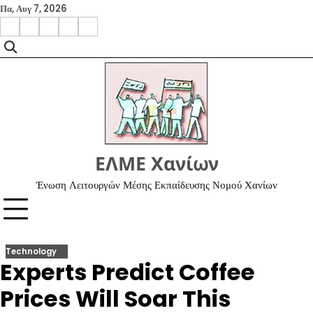
Skip
Πα, Αυγ 7, 2026
to
facebook
instagram
google
x
youtube
content
ΕΛΜΕ Χανίων
Ένωση Λειτουργών Μέσης Εκπαίδευσης Νομού Χανίων
Technology
Experts Predict Coffee
Prices Will Soar This