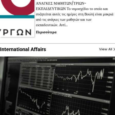
ΑΝΑΓΚΕΣ ΜΑΘΗΤΩΝ/ΤΡΙΩΝ-
ΕΚΠΑΙΔΕΥΤΙΚΩΝ Το νομοσχέδιο το οποίο και
συζητείται αυτές τις ημέρες στη Βουλή είναι μακριά
από τις ανάγκες των μαθητών και των
εκπαιδευτικών. Αντί…
Περισσότερα
International Affairs
View All