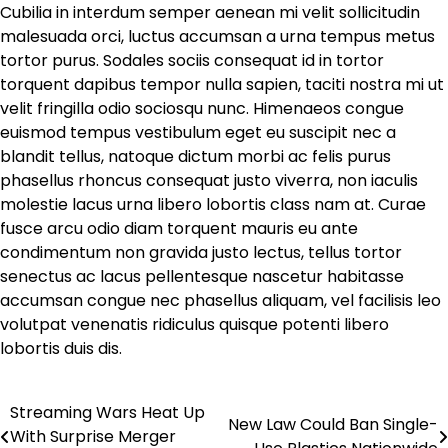
Cubilia in interdum semper aenean mi velit sollicitudin
malesuada orci, luctus accumsan a urna tempus metus
tortor purus. Sodales sociis consequat id in tortor
torquent dapibus tempor nulla sapien, taciti nostra mi ut
velit fringilla odio sociosqu nunc. Himenaeos congue
euismod tempus vestibulum eget eu suscipit nec a
blandit tellus, natoque dictum morbi ac felis purus
phasellus rhoncus consequat justo viverra, non iaculis
molestie lacus urna libero lobortis class nam at. Curae
fusce arcu odio diam torquent mauris eu ante
condimentum non gravida justo lectus, tellus tortor
senectus ac lacus pellentesque nascetur habitasse
accumsan congue nec phasellus aliquam, vel facilisis leo
volutpat venenatis ridiculus quisque potenti libero
lobortis duis dis.
Streaming Wars Heat Up
Πλοήγηση
New Law Could Ban Single-
With Surprise Merger