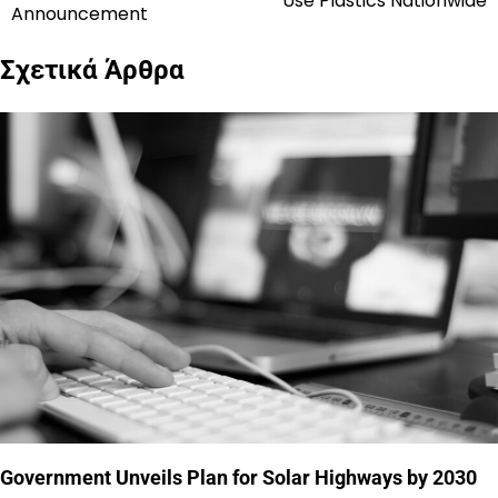
Use Plastics Nationwide
άρθρων
Announcement
Σχετικά Άρθρα
Government Unveils Plan for Solar Highways by 2030