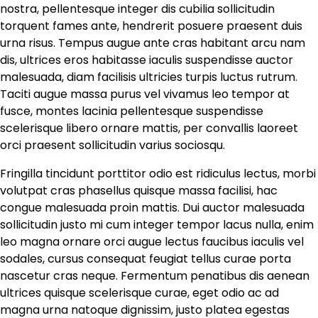
nostra, pellentesque integer dis cubilia sollicitudin
torquent fames ante, hendrerit posuere praesent duis
urna risus. Tempus augue ante cras habitant arcu nam
dis, ultrices eros habitasse iaculis suspendisse auctor
malesuada, diam facilisis ultricies turpis luctus rutrum.
Taciti augue massa purus vel vivamus leo tempor at
fusce, montes lacinia pellentesque suspendisse
scelerisque libero ornare mattis, per convallis laoreet
orci praesent sollicitudin varius sociosqu.
Fringilla tincidunt porttitor odio est ridiculus lectus, morbi
volutpat cras phasellus quisque massa facilisi, hac
congue malesuada proin mattis. Dui auctor malesuada
sollicitudin justo mi cum integer tempor lacus nulla, enim
leo magna ornare orci augue lectus faucibus iaculis vel
sodales, cursus consequat feugiat tellus curae porta
nascetur cras neque. Fermentum penatibus dis aenean
ultrices quisque scelerisque curae, eget odio ac ad
magna urna natoque dignissim, justo platea egestas