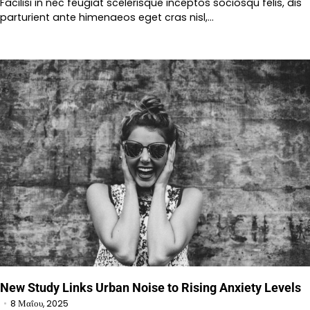
Facilisi in nec feugiat scelerisque inceptos sociosqu felis, dis
parturient ante himenaeos eget cras nisl,…
New Study Links Urban Noise to Rising Anxiety Levels
8 Μαΐου, 2025