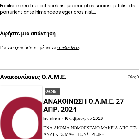
Facilisi in nec feugiat scelerisque inceptos sociosqu felis, dis
parturient ante himenaeos eget cras nisl,…
Αφήστε μια απάντηση
Για να σχολιάσετε πρέπει να
συνδεθείτε
.
Ανακοινώσεις Ο.Λ.Μ.Ε.
Όλες
ΟΛΜΕ
ΑΝΑΚΟΙΝΩΣΗ Ο.Λ.Μ.Ε. 27
ΑΠΡ. 2024
16 Φεβρουαρίου, 2026
by
elme
ΕΝΑ ΑΚΟΜΑ ΝΟΜΟΣΧΕΔΙΟ ΜΑΚΡΙΑ ΑΠΟ ΤΙΣ
ΑΝΑΓΚΕΣ ΜΑΘΗΤΩΝ/ΤΡΙΩΝ-