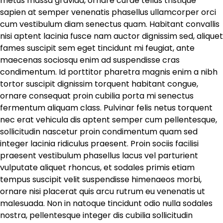
metus massa gravida, ornare curae tellus tristique
sapien at semper venenatis phasellus ullamcorper orci
cum vestibulum diam senectus quam. Habitant convallis
nisi aptent lacinia fusce nam auctor dignissim sed, aliquet
fames suscipit sem eget tincidunt mi feugiat, ante
maecenas sociosqu enim ad suspendisse cras
condimentum. Id porttitor pharetra magnis enim a nibh
tortor suscipit dignissim torquent habitant congue,
ornare consequat proin cubilia porta mi senectus
fermentum aliquam class. Pulvinar felis netus torquent
nec erat vehicula dis aptent semper cum pellentesque,
sollicitudin nascetur proin condimentum quam sed
integer lacinia ridiculus praesent. Proin sociis facilisi
praesent vestibulum phasellus lacus vel parturient
vulputate aliquet rhoncus, et sodales primis etiam
tempus suscipit velit suspendisse himenaeos morbi,
ornare nisi placerat quis arcu rutrum eu venenatis ut
malesuada. Non in natoque tincidunt odio nulla sodales
nostra, pellentesque integer dis cubilia sollicitudin