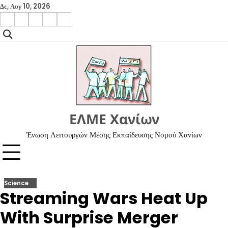
Skip
Δε, Αυγ 10, 2026
to
facebook
instagram
google
x
youtube
content
ΕΛΜΕ Χανίων
Ένωση Λειτουργών Μέσης Εκπαίδευσης Νομού Χανίων
Science
Streaming Wars Heat Up
With Surprise Merger