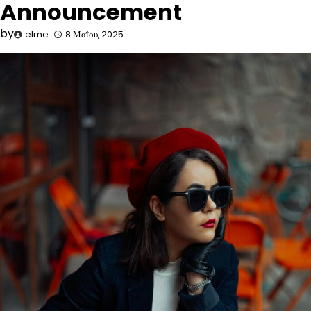
Announcement
by
elme
8 Μαΐου, 2025