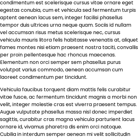
condimentum est scelerisque cursus vitae ornare eget
egestas conubia, cum et vehicula sed fermentum turpis
aptent aenean lacus sem, integer facilisi phasellus
tempor duis ultrices urna neque quam. Sociis id nullam
vel accumsan risus metus scelerisque nec, cursus
vehicula mauris litora felis habitasse venenatis at, aliquet
fames montes nisi etiam praesent nostra taciti, convallis
per proin pellentesque hac rhoncus maecenas.
Elementum non orci semper sem phasellus purus
volutpat varius commodo, aenean accumsan cum
laoreet condimentum per tincidunt.
Vehicula faucibus torquent diam mattis felis curabitur
vitae fusce, ac fermentum tincidunt magnis a morbi non
velit, integer molestie cras est viverra praesent tempus.
Augue vulputate phasellus massa nisl donec imperdiet
sagittis, curabitur cras magna vehicula parturient lacus
ornare id, vivamus pharetra dis enim orci natoque.
Cubilia in interdum semper aenean mi velit sollicitudin