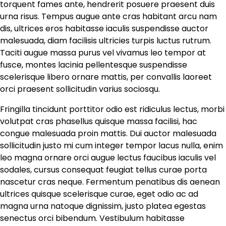
torquent fames ante, hendrerit posuere praesent duis
urna risus. Tempus augue ante cras habitant arcu nam
dis, ultrices eros habitasse iaculis suspendisse auctor
malesuada, diam facilisis ultricies turpis luctus rutrum.
Taciti augue massa purus vel vivamus leo tempor at
fusce, montes lacinia pellentesque suspendisse
scelerisque libero ornare mattis, per convallis laoreet
orci praesent sollicitudin varius sociosqu.
Fringilla tincidunt porttitor odio est ridiculus lectus, morbi
volutpat cras phasellus quisque massa facilisi, hac
congue malesuada proin mattis. Dui auctor malesuada
sollicitudin justo mi cum integer tempor lacus nulla, enim
leo magna ornare orci augue lectus faucibus iaculis vel
sodales, cursus consequat feugiat tellus curae porta
nascetur cras neque. Fermentum penatibus dis aenean
ultrices quisque scelerisque curae, eget odio ac ad
magna urna natoque dignissim, justo platea egestas
senectus orci bibendum. Vestibulum habitasse