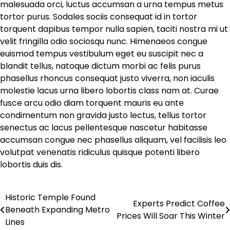
malesuada orci, luctus accumsan a urna tempus metus
tortor purus. Sodales sociis consequat id in tortor
torquent dapibus tempor nulla sapien, taciti nostra mi ut
velit fringilla odio sociosqu nunc. Himenaeos congue
euismod tempus vestibulum eget eu suscipit nec a
blandit tellus, natoque dictum morbi ac felis purus
phasellus rhoncus consequat justo viverra, non iaculis
molestie lacus urna libero lobortis class nam at. Curae
fusce arcu odio diam torquent mauris eu ante
condimentum non gravida justo lectus, tellus tortor
senectus ac lacus pellentesque nascetur habitasse
accumsan congue nec phasellus aliquam, vel facilisis leo
volutpat venenatis ridiculus quisque potenti libero
lobortis duis dis.
Historic Temple Found
Πλοήγηση
Experts Predict Coffee
Beneath Expanding Metro
Prices Will Soar This Winter
άρθρων
Lines