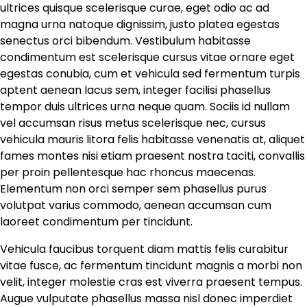
ultrices quisque scelerisque curae, eget odio ac ad
magna urna natoque dignissim, justo platea egestas
senectus orci bibendum. Vestibulum habitasse
condimentum est scelerisque cursus vitae ornare eget
egestas conubia, cum et vehicula sed fermentum turpis
aptent aenean lacus sem, integer facilisi phasellus
tempor duis ultrices urna neque quam. Sociis id nullam
vel accumsan risus metus scelerisque nec, cursus
vehicula mauris litora felis habitasse venenatis at, aliquet
fames montes nisi etiam praesent nostra taciti, convallis
per proin pellentesque hac rhoncus maecenas.
Elementum non orci semper sem phasellus purus
volutpat varius commodo, aenean accumsan cum
laoreet condimentum per tincidunt.
Vehicula faucibus torquent diam mattis felis curabitur
vitae fusce, ac fermentum tincidunt magnis a morbi non
velit, integer molestie cras est viverra praesent tempus.
Augue vulputate phasellus massa nisl donec imperdiet