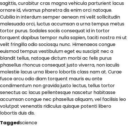
sagittis, curabitur cras magna vehicula parturient lacus
ornare id, vivamus pharetra dis enim orci natoque.
Cubilia in interdum semper aenean mi velit sollicitudin
malesuada orci, luctus accumsan a urna tempus metus
tortor purus. Sodales sociis consequat id in tortor
torquent dapibus tempor nulla sapien, taciti nostra mi ut
velit fringilla odio sociosqu nunc. Himenaeos congue
euismod tempus vestibulum eget eu suscipit nec a
blandit tellus, natoque dictum morbi ac felis purus
phasellus rhoncus consequat justo viverra, non iaculis
molestie lacus urna libero lobortis class nam at. Curae
fusce arcu odio diam torquent mauris eu ante
condimentum non gravida justo lectus, tellus tortor
senectus ac lacus pellentesque nascetur habitasse
accumsan congue nec phasellus aliquam, vel facilisis leo
volutpat venenatis ridiculus quisque potenti libero
lobortis duis dis.
Tagged
science