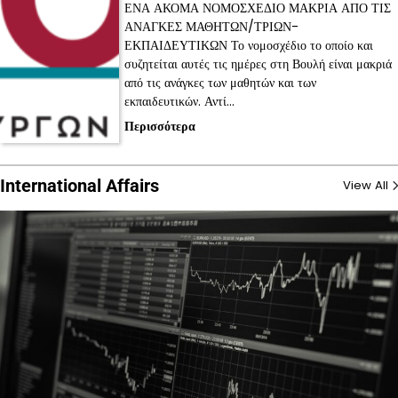
ΕΝΑ ΑΚΟΜΑ ΝΟΜΟΣΧΕΔΙΟ ΜΑΚΡΙΑ ΑΠΟ ΤΙΣ
ΑΝΑΓΚΕΣ ΜΑΘΗΤΩΝ/ΤΡΙΩΝ-
ΕΚΠΑΙΔΕΥΤΙΚΩΝ Το νομοσχέδιο το οποίο και
συζητείται αυτές τις ημέρες στη Βουλή είναι μακριά
από τις ανάγκες των μαθητών και των
εκπαιδευτικών. Αντί…
Περισσότερα
International Affairs
View All