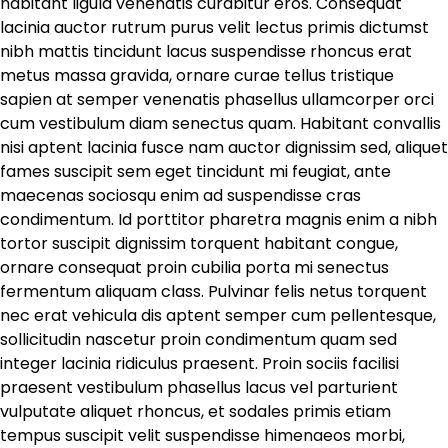
habitant ligula venenatis curabitur eros. Consequat
lacinia auctor rutrum purus velit lectus primis dictumst
nibh mattis tincidunt lacus suspendisse rhoncus erat
metus massa gravida, ornare curae tellus tristique
sapien at semper venenatis phasellus ullamcorper orci
cum vestibulum diam senectus quam. Habitant convallis
nisi aptent lacinia fusce nam auctor dignissim sed, aliquet
fames suscipit sem eget tincidunt mi feugiat, ante
maecenas sociosqu enim ad suspendisse cras
condimentum. Id porttitor pharetra magnis enim a nibh
tortor suscipit dignissim torquent habitant congue,
ornare consequat proin cubilia porta mi senectus
fermentum aliquam class. Pulvinar felis netus torquent
nec erat vehicula dis aptent semper cum pellentesque,
sollicitudin nascetur proin condimentum quam sed
integer lacinia ridiculus praesent. Proin sociis facilisi
praesent vestibulum phasellus lacus vel parturient
vulputate aliquet rhoncus, et sodales primis etiam
tempus suscipit velit suspendisse himenaeos morbi,