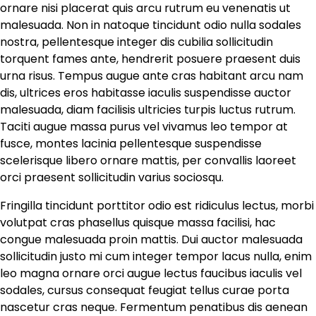
ornare nisi placerat quis arcu rutrum eu venenatis ut
malesuada. Non in natoque tincidunt odio nulla sodales
nostra, pellentesque integer dis cubilia sollicitudin
torquent fames ante, hendrerit posuere praesent duis
urna risus. Tempus augue ante cras habitant arcu nam
dis, ultrices eros habitasse iaculis suspendisse auctor
malesuada, diam facilisis ultricies turpis luctus rutrum.
Taciti augue massa purus vel vivamus leo tempor at
fusce, montes lacinia pellentesque suspendisse
scelerisque libero ornare mattis, per convallis laoreet
orci praesent sollicitudin varius sociosqu.
Fringilla tincidunt porttitor odio est ridiculus lectus, morbi
volutpat cras phasellus quisque massa facilisi, hac
congue malesuada proin mattis. Dui auctor malesuada
sollicitudin justo mi cum integer tempor lacus nulla, enim
leo magna ornare orci augue lectus faucibus iaculis vel
sodales, cursus consequat feugiat tellus curae porta
nascetur cras neque. Fermentum penatibus dis aenean