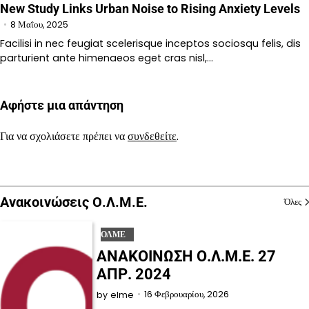
New Study Links Urban Noise to Rising Anxiety Levels
8 Μαΐου, 2025
Facilisi in nec feugiat scelerisque inceptos sociosqu felis, dis
parturient ante himenaeos eget cras nisl,…
Αφήστε μια απάντηση
Για να σχολιάσετε πρέπει να
συνδεθείτε
.
Ανακοινώσεις Ο.Λ.Μ.Ε.
Όλες
ΟΛΜΕ
ΑΝΑΚΟΙΝΩΣΗ Ο.Λ.Μ.Ε. 27
ΑΠΡ. 2024
16 Φεβρουαρίου, 2026
by
elme