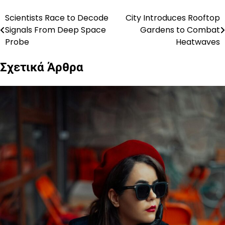
Scientists Race to Decode
City Introduces Rooftop
Πλοήγηση
Signals From Deep Space
Gardens to Combat
άρθρων
Probe
Heatwaves
Σχετικά Άρθρα